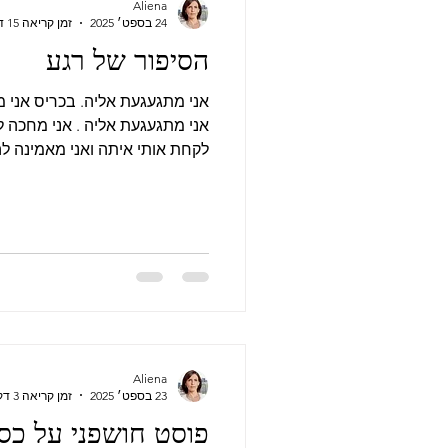
Aliena
24 בספט׳ 2025
זמן קריאה 15 דקות
הסיפור של רגע
אני מתגעגעת אליה. בכריס אני מ
אני מתגעגעת אליה . אני מחכה ל
לקחת אותי איתה ואני מאמינה לה
כדי שבקרוב נהיה ביחד. אני גם
שולחת לי מרחוק. אין
היא חושבת עליי, ומנסה למצוא א
עבורנו. היא האדם הכי לא סטנדר
בגלל זה אנחנו מתאימות. עוברת
אחרים רק רואים בסרטים, "שיעו
Aliena
23 בספט׳ 2025
זמן קריאה 3 דקות
פוסט חושפני על כס