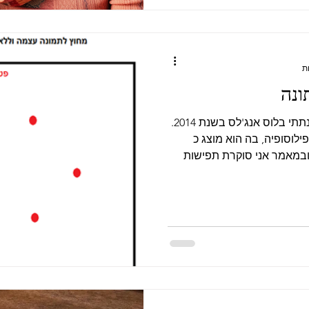
ונה
המאמר הנו עיבוד של הרצאה שנתתי בלוס אנג'לס בשנת 2014.
ילוסופיה, בה הוא מוצג כ
פשית, ובמאמר אני סוקרת תפישות
ינתו. דטרמיניזם היא השקפה פילוסופית לפיה כל
או מחשבות אנושיות נקבעים
ים. הדטרמיניזם טוען, בין
 לכל דבר יש סיבה. אם על פי הפאטאליזם (אמונה
יניזם לא רק הסוף ידוע מראש,
ון הדטרמיניזם סותר