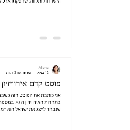
בתוכניות שיקום לנוער של ממשלת 
הוא יוקרן ב-21 ביוני. י
בכלל נולד הרעיון לעשות סרט מב
היה מתוכנן, כן? אם הייתי יודע א
שלא הייתי עושה את זה. זוכרת ש
Aliena
12 במאי
זמן קריאה 3 דקות
פוסט קדם אירוויזיון
אני כותבת את הפוסט הזה כשבר
בתחרות האירוו
שנבחר לייצג את ישראל הוא "מיש
בוצע באופן מושלם. היוטיוברים בכ
היתה סערה גדולה סביב השתתפו