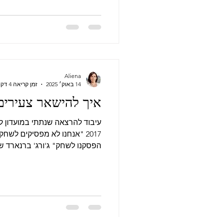
מהתחרות במחאה, וסלובניה הג
תשדר את התחרות, ובמקומה ישוד
פרו-פלסטיניים. כמובן שגם הא
חסרת תקדים. וישראלים סביבי ל
גדולה כל
Aliena
14 באוק׳ 2025
זמן קריאה 4 דקות
איך להישאר צעירים 
עיבוד להרצאה שנתתי במועדון ל
2017 "אנחנו לא מפסיקים לשחק
הפסקנו לשחק" ג'ורג' ברנארד שו
אנרגיה היא מילה ביוונית עתיקה 
אנרגיה. אנחנו מדברים על אנרגיה
לפעמים כפונקציה של גיל, אבל לא
אנרגיה חייבת להיות זורמת ולא ת
אנרגיה של עשיה, של פעולה, של 
גיל. כדי לפעול, אנחנו צריכים שיה