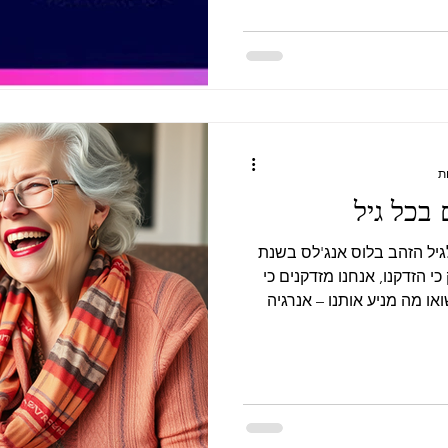
דילה לעשות ואמרה שאף לא
רו סרטים תיעודיים
בטחה על המשלחת הישראלית
א מבינים למה יש אנטישמיות
בכל גיל
גיל הזהב בלוס אנג'לס בשנת
 כי הזדקנו, אנחנו מזדקנים כי
או מה מניע אותנו – אנרגיה
שפירושה – "יש". הכל הוא
 במובן של כוח, חשק, יכולת,
נרגיה עצמה אין גיל. מה שכן,
קועה. אנרגיה זורמת היא
התקדמות. וזה יכול להיות בכל
יה