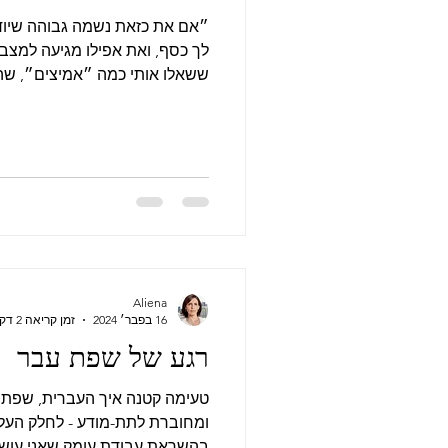
״אם את כזאת נשמה גבוהה שיודע
לך כסף, ואת אפילו מגיעה למצב
ששאלו אותי כמה ״אמיצים״, שהע
Aliena
16 בפבר׳ 2024
זמן קריאה 2 דקות
רגע של שפת עבר
טעימה קטנה איך העברית, שפת ה
ומחוברת לתת-מודע - לחלק העלי
בהשראת עבודת עומק שאני עושה 