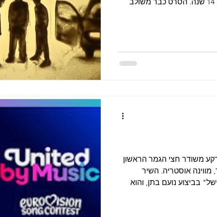
הישרדות ותקווה, שהפקתו ארכה 14 שנה. הסרט כבר משולב
פורטו ריקו, ואצלנו באל איי
וצר הסרט הוא חברי אילן אזולאי, פולימאט
(רב-תחומי) כמוני; ישבנו לשוחח על המסע שמאחורי המסע. איך
פנים על האיזור הזה? זה לא
ז מה שאני יודע היום, כנראה
הי
קע משודר חצי הגמר הראשון
יזיון ה-70 במספר, מווינה אוסטריה. השיר
ל" בביצוע נועם בתן, והוא
ל העולם עפים עליו, ועדיין –
ת ישראל, ארבע מדינות פרשו