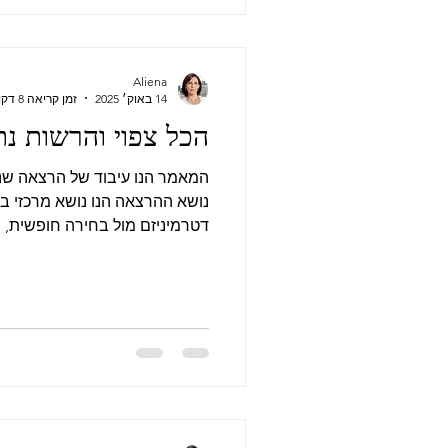
Aliena
14 באוק׳ 2025
זמן קריאה 8 דקות
הכל צפוי והרשות נת
נושא ההרצאה הנו נושא מרכזי בפ
דטרמיניזם מול בחירה חו
שונות לבח
מאורע בעולם, פעולות, החלטות 
באופן בלעדי על ידי אירועים קודמ
היתר, כי
בגורל), הסוף ידוע מראש, בדטרמ
אלא גם כל שלב ושלב בדרך. עקר