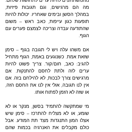
מהמשתתפים להיות ערים לתחושות שלהם: 
מה הם מרגישים, וגם תגובות פיזיות, 
במהלך הסשן ובימים שאחריו. יכולות להיות 
תופעות כגון עייפות, כאב ראש – משום 
שהתודעה עבדה וצריכה לצמצם פערים עם 
הגוף.
אם משהו עלה ויש לי תגובה בגוף – סימן 
שזאת אמת. כשנוגעים באמת, הגוף מתחיל 
להגיב: כאב, חום/קור. צריך פשוט להיות 
ערים לזה ולתת לחסם להתנקות. אם 
מרגישים צורך לבכות, לא להילחם בזה. אם 
אין לנו תגובה, אולי אין לנו את החסם הזה, 
או שזה לא הזמן לפתוח אותו.
מי שמתקשה להתמיד בסשן, מנקר או לא 
שומע, או לא מצליח להתרכז – סימן שיש 
אצלו המון התנגדות מצד תת המודע. אבל 
כולם מקבלים את האנרגיה בכמות שהם 