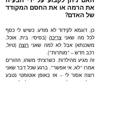
האם ניתן לקבוע על ידי הבעיה 
את הרמה או את החסם המקודד 
של האדם?
כן. דוגמא לקידוד לא מודע: כשיש לי כסף 
לכל מה שאני 
צריכה
 (בסיסי: בית, אוכל, 
משכנתא) אבל לא למה שאני 
רוצה
 (טיול, 
רכב חדש – "מותרות").
זה מגיע מהילדות. כשרציתי משהו, ההורים 
אמרו "לא, אי אפשר". ברגע שכל דבר שאני 
רוצה אסור לי – אז באופן אוטומטי נטבע 
אצלי קוד שכל מה שאני רוצה אין לי ולא יהיה 
לי, אסור שיהיה לי דברים שאני רוצה.
ואז באופן אוטומטי אני מייצרת לעצמי את 
הסיטואציה ואת המציאות הזאת: שכסף 
למה שאני 
צריכה
 לעשות (כדי לרצות את 
ההורים שלי, כדי שיאהבו אותי) – קיים. אבל 
כסף למה שאני 
רוצה
 – לא קיים. אז עכשיו 
הכסף לא מגיע אף פעם, או נעלם ברגע 