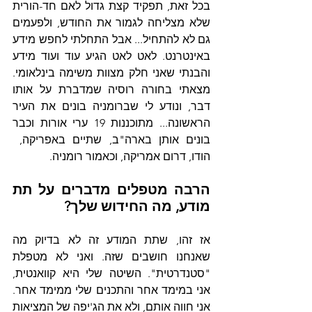
בכל זאת, תפקיד קצת גדול לאם חד-הורית 
שלא מצליחה לגמור את החודש, ולפעמים 
גם לא להתחיל... אבל התחלתי לחפש מידע 
באינטרנט. לאט לאט הגיע עוד ועוד מידע 
והבנתי שאני חלק מצוות משימה בינלאומי. 
מצאתי בחורה רוסיה שמדברת על אותו 
דבר, ונודע לי שברומניה בונים את העיר 
הראשונה... מתוכננות 19 ערי אורות וכבר 
בונים אותן בארה"ב, שתיים באפריקה,  
הודו, דרום אמריקה, וכאמור רומניה.
הרבה מטפלים מדברים על תת 
מודע, מה החידוש שלך?
אז זהו, שתת המודע זה לא בדיוק מה 
שאנחנו חושבים שזה. ואני לא מטפלת 
"סטנדרטית". השיטה שלי היא קוואנטית, 
אני במימד אחר והתכנים שלי ממימד אחר. 
אני חווה אותם, ולא את הג'יפה של המציאות 