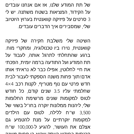
של תת המודע שלנו, אז אם אנחנו עובדים 
על הקידוד, המציאות בשטח משתנה. יש לי 
3 סרטים על פיזיקה קוואנטית בערוץ היוטיוב 
שלי, שמסבירים איך הדברים עובדים.  
השיטה שלי משלבת חקירה של פיזיקה 
קוואנטית, נוירו ביו טכנולוגיה, ומחקרי מוח. 
ברגע שהתחלתי לתרגל אותה, לעבוד על 
תת המודע ועל התודעה ברמה יומית, הפכתי 
את חיי לחלוטין, אפילו כבר לא נראיתי אותו 
אדם!תוך פחות משנה הספקתי לעבור לבית 
חדש פרטי עם נוף מטריף, לקנות רכב 4×4 
שחלמתי עליו 3.5 שנים קודם, כל חודש 
לטוס למקומות שונים מרשימת החלומות 
שלי, ליהנות ממלונות יוקרה בחו”ל בשווי של 
3,500 ש”ח ללילה, לטוס עם הילדים 
למקומות יוקרתיים על מנת להטמיע גם 
אצלם את העושר, להגיע ל-100,000 ש"ח 