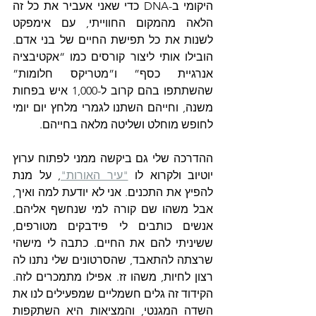
היקומי ב-DNA
 כדי שאני אעביר את כל זה 
הלאה מהמקום החווייתי, עם אימפקט 
לשנות את כל תפישת החיים של בני אדם. 
הובילו אותי ליצור קורסים כמו “אקטיבציה 
אנרגיית כסף” ו”מטריקס חלומות” 
שהשתתפו בהם קרוב ל-1,000 איש בפחות 
משנה, וחייהם השתנו לגמרי מלחץ יום יומי 
לחופש מוחלט ושליטה מלאה בחייהם.
ההדרכה שלי גם ביקשה ממני לפתוח ערוץ 
יוטיוב ולקרוא לו 
"עיר האורות"
, על מנת 
להפיץ את התכנים. אני לא יודעת למה ואיך, 
אבל משהו שם קורה למי שנחשף אליהם. 
אנשים כותבים לי פידבקים מטורפים, 
ששיניתי להם את החיים. כתבה לי מישהי 
שרצתה להתאבד, שהסרטונים שלי נתנו לה 
רצון לחיות, משהו זז. אפילו מתמכרים לזה. 
הקידוד זה גלים חשמליים שמפעילים לנו את 
השדה המגנטי, והמציאות היא השתקפות 