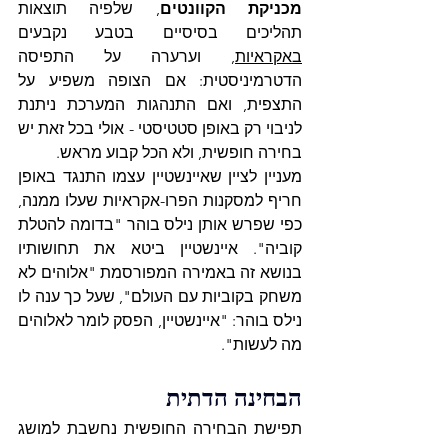
מכניקת הקוונטים
, שלפיה תוצאות 
תהליכים בסיסיים בטבע נקבעים 
באקראיות,
 וערערה על התפיסה 
הדטרמיניסטית: אם הצופה משפיע על 
התצפית, ואם התנהגות המערכת ניתנת 
לניבוי רק באופן סטטיסטי - אולי בכל זאת יש 
בחירה חופשית, ולא הכל קבוע מראש. 
מעניין לציין שאיינשטיין עצמו התנגד באופן 
חריף למסקנות הפרו-אקראיות שעלו ממנה, 
כפי שפרש אותן נילס בוהר "בדומה להטלת 
קוביה". איינשטיין ביטא את תחושותיו 
בנושא זה באמירה המפורסמת "אלוהים לא 
משחק בקוביות עם העולם", שעל כך ענה לו 
נילס בוהר: "איינשטיין, הפסק לומר לאלוהים 
מה לעשות".
הבחינה הדתית
תפישת הבחירה החופשית נחשבת למושג 