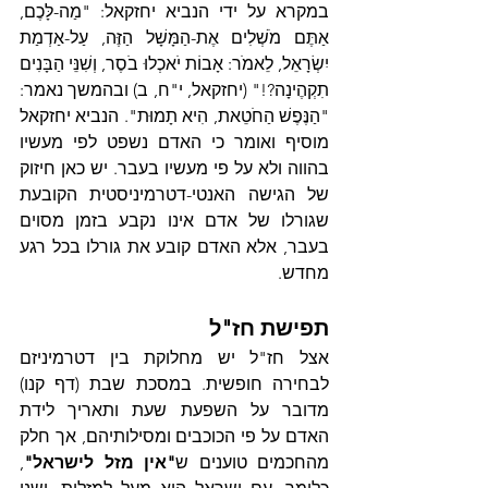
במקרא על ידי הנביא יחזקאל: "מַה-לָּכֶם, 
אַתֶּם מֹשְׁלִים אֶת-הַמָּשָׁל הַזֶּה, עַל-אַדְמַת 
יִשְׂרָאֵל, לֵאמֹר: אָבוֹת יֹאכְלוּ בֹסֶר, וְשִׁנֵּי הַבָּנִים 
תִקְהֶינָה?!" (יחזקאל, י"ח, ב) ובהמשך נאמר: 
"הַנֶּפֶשׁ הַחֹטֵאת, הִיא תָמוּת". הנביא יחזקאל 
מוסיף ואומר כי האדם נשפט לפי מעשיו 
בהווה ולא על פי מעשיו בעבר. יש כאן חיזוק 
של הגישה האנטי-דטרמיניסטית הקובעת 
שגורלו של אדם אינו נקבע בזמן מסוים 
בעבר, אלא האדם קובע את גורלו בכל רגע 
מחדש.
תפישת חז"ל
אצל חז"ל יש מחלוקת בין דטרמיניזם 
לבחירה חופשית. במסכת שבת (דף קנו) 
מדובר על השפעת שעת ותאריך לידת 
האדם על פי הכוכבים ומסילותיהם, אך חלק 
מהחכמים טוענים ש
"אין מזל לישראל"
, 