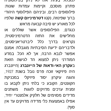
למכלול בעיות אלו לא ניתן בפילוסופיה 
פתרון מוסכם, וקיימות עמדות שונות: 
פילוסופים רבים, וביניהם הפילוסוף היהודי 
ברוך שפינוזה, נקטו
דטרמיניזם קשה
 שלפיו 
לכל מאורע יש סיבה קבועה מראש.
כנגדם, הפילוסופים אשר שוללים או 
מחלישים את התזה הדטרמיניסטית, 
נקראים בדרך כלל ליברטריאניסטים,  
ולדבריהם ידיעת הסיבתיות מוגבלת: אמנם 
אפשר לנבא הרבה, אך לא הכל. במדע 
המודרני ניתן למצוא הד לגישה הזאת 
ב
עקרון האי-ודאות של הייזנברג
 (הייזנברג 
היה פיזיקאי זוכה פרס נובל בשנת 1927, 
והוגה עיקרון יסוד פיזיקלי במכניקת 
הקוונטים, הקובע כי בלתי ניתן לקבוע בו 
זמנית ערכים מדויקים לזוגות  משתנים 
מדידים מסוימים של חלקיק אלמנטרי יחיד, 
אפילו באמצעות כלי מדידה מדויקים עד אין 
סוף). 