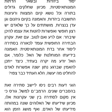
יסוד ביהדות ובשאר הדתות 
המונותאיסטיות, מכיוון שחלקים גדולים 
בתורה וכל נושא קיום המצוות ורעיונות 
התשובה ביהדות, והאמונה בקיום גיהנום וגן 
עדן בנצרות, מושתתים על כך שלאדם יש 
רצון חופשי ואפשרות להטות את עצמו להיכן 
שיבחר: אם לרע ואם לטוב. עם זאת, עקרון 
הבחירה החופשית עומד לכאורה בסתירה 
ליסוד אחר בדת המונותאיסטית: האמונה 
בידיעתו המוחלטת של האל. כלומר, אם 
האל יודע מה יקרה בעתיד, כיצד ייתכן 
להאמין שברגע נתון ישנה אפשרות לאדם 
להחליט מה יעשה, הלא העתיד כבר צפוי?
הוגי דעות רבים ניסו ליישב סתירה זאת 
בהסברים שונים. הרמב"ם למשל, גורס כי 
אין מקום לסתירה בין שני עקרונות אלו, 
מכיוון שידיעתו של האלוהים שונה במהותה 
מידיעתו של האדם, ואף מושג הזמן הוא 