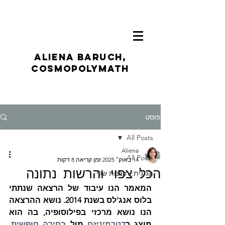
ALIENA BARUCH,
CosmoPolymath
פוסט
All Posts
Aliena
All Posts
14 באוק׳ 2025
זמן קריאה 8 דקות
הכל צפוי והרשות נתונה
הגיגית: תובנות שלי
המאמר הנו עיבוד של הרצאה שנתתי 
בלוס אנג'לס בשנת 2014. נושא ההרצאה 
הנו נושא מרכזי בפילוסופיה, בה הוא 
מוצג כ
דטרמיניזם
 מול 
בחירה חופשית, 