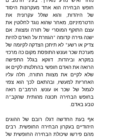
מחד ואיש מדע מאידך. בעיני הרמב"ם 
חופש הבחירה הוא אחד מעקרונות היסוד 
של היהדות, והוא שולל עקרונית את 
הדטרמיניזם, מאחר שהוא נוגד לחלוטין את 
עצם התוקף המוסרי של תורה ומצוות. אם 
ישנה גזירה קדומה "הגוזרת על האדם להיות 
צדיק או רשע" לא תיתכן הצדקה לקיומה של 
מערכת שכר ועונש התופסת מקום כה מרכזי 
במקרא וביהדות. דווקא בגלל התפישה 
הרואה את האדם חופשי בהחלטתו לקיים או 
שלא לקיים את מצוות התורה, חלה עליו 
האחריות למעשיו, ובהתאם לכך הוא צפוי 
לגמול של שכר או עונש. הרמב"ם רואה 
בחופש הבחירה תכונה מהותית שהקב"ה 
טבע באדם.     
אף בעת החדשה דגלו רובם של ההוגים 
היהודיים בעקרון הבחירה החופשית. רבים 
מהם פירשו שיכולת הבחירה החופשית של 