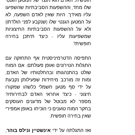
חופשית. האדם הוא תוצר של המטען הגנטי 
שלו מחד, וההשפעות הסביבתיות שהשפיעו 
עליו מאידך. היות שאין לאדם השפעה, לא 
על המטען הגנטי שלו (שנקבע לפני הולדתו) 
ולא על ההשפעות הסביבתיות החיצוניות 
שמשפיעות עליו - כיצד תיתכן בחירה 
חופשית?
התפיסה הדטרמיניסטית אף התחזקה עם 
התגלות הנוירונים ואופן פעולתם: אם המוח 
שולט בהתנהגותו ובהחלטותיו של האדם, 
ומוח זה מורכב מיחידות שפעילותן נקבעת 
על ידי סף מטען חשמלי כלשהו שמקורו 
חיצוני - כיצד אחראי האדם לבחירותיו? 
מספר לא מבוטל של מדענים העוסקים 
בחקר המוח טוענים כי הוכיחו באופן אמפירי 
שאין בחירה חופשית.
ואז התגלתה על ידי 
אינשטיין ונילס בוהר
, 