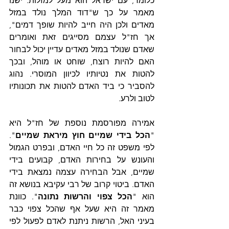
כלומר, עם ישראל הוא מעל למזלות. ישנו 
מאמר על כך ש"דוד המלך נולד במזל 
מאדים ולכן היה חייב להיות שופך דמים", 
אך חז"ל עצמם מסייגים זאת ואומרים 
שאדם שנולד במזל מאדים עדיין יכול לבחור 
האם להיות רוצח, שוחט או מוהל, ובכך 
להטות את נטיותיו לכיוון המוסרי. נהוג 
להסביר כי ביד האדם להטות את תכונותיו 
לטוב ולרע.
אמירה מפורסמת נוספת של חז"ל היא 
"
הכל בידי שמיים חוץ מיראת שמיים
". 
לפי משפט זה כל חיי האדם, ובפרט הגמול 
והעונש על בחירות האדם, קבועים בידי 
שמיים, אבל הבחירה עצמה נמצאת בידי 
האדם. ביטוי קרוב של רבי עקיבא בנושא זה 
הוא "
הכל צפוי והרשות נתונה
"‏. כוונת 
מאמר זה היא שעל אף שהכל צפוי כבר 
בעיני האל, הרשות ניתנת לאדם לפעול לפי 