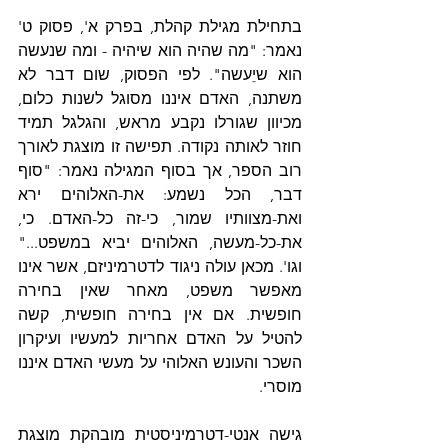
בתחילת מגילת קהלת, בפרק א', פסוק ט' 
נאמר: "מה שהיה הוא שיהיה - ומה שנעשה 
הוא שיֵעשה". לפי הפסוק, שום דבר לא 
משתנה, האדם איננו מסוגל לשנות כלום, 
מכיוון שגורלו נקבע מראש, והגלגל תמיד 
חוזר לאותה נקודה. תפישה זו מוצגת לאורך 
רוב הספר, אך בסוף המגילה נאמר: "סוף 
דבר, הכל נשמע: את-האלוהים ירא 
ואת-מצוותיו שמור, כי-זה כל-האדם. כי, 
את-כל-מעשה, האלוהים יביא במשפט..." 
וגו'. מכאן עולה ניגוד לדטרמיניזם, אשר אינו 
מאפשר משפט, מאחר שאין בחירה 
חופשית. אם אין בחירה חופשית, קשה 
להטיל על האדם אחריות למעשיו ועיקרון 
השכר והעונש האלוהי על מעשי האדם איננו 
מוסרי.
גישה אנטי-דטרמיניסטית מובהקת מוצגת 