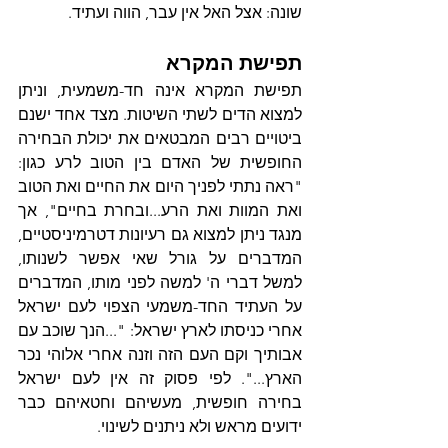
שונה: אצל האל אין עבר, הווה ועתיד. 
תפישת המקרא
תפישת המקרא אינה חד-משמעית, וניתן 
למצוא הדים לשתי השיטות. מצד אחד ישנם 
ביטויים רבים המבטאים את יכולת הבחירה 
החופשית של האדם בין הטוב לרע כגון: 
"ראה נתתי לפניך היום את החיים ואת הטוב 
ואת המוות ואת הרע...ובחרת בחיים"‏, אך 
מנגד ניתן למצוא גם רעיונות דטרמיניסטיים, 
המדברים על גורל שאי אפשר לשנותו, 
למשל דברי ה' למשה לפני מותו, המדברים 
על העתיד החד-משמעי הצפוי לעם ישראל 
אחרי כניסתו לארץ ישראל: "...הנך שוכב עם 
אבותיך וקם העם הזה וזנה אחרי אלוהי נכר 
הארץ..."‏. לפי פסוק זה אין לעם ישראל 
בחירה חופשית, מעשיהם וחטאיהם כבר 
ידועים מראש ולא ניתנים לשינוי.