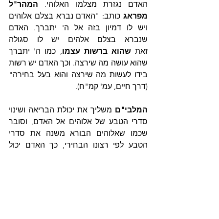
האדם נגזרת מצלמו האלוהי. 
המהר"ל 
מפראג
 כותב: "האדם נברא בצלם אלוהים 
ויש לו דמיון בזה אל ה' יתברך. האדם 
שנברא בצלם אלהים יש לו סגולה 
זאת 
שהוא ברשות עצמו
, כמו ה' יתברך 
שהוא עושה מה שירצה. וכך האדם יש רשות 
בידו לעשות מה שירצה והוא בעל בחירה" 
(דרך חיים, עמ' קמ"ח).
המלבי"ם
 משליך את יכולת הבריאה ושינוי 
סדרי הטבע של אלוהים אל האדם, וסובר 
שכמו שאלוהים הבורא משנה את סדרי 
הטבע לפי רצונו הבחירי, כך האדם יכול 
לשנות את "טבעי גוייתה", "ולברוא את 
עצמו בריאה חדשה להיות כבני אלהים". 
(תהילים ל"ט ז').
הרב יהודה לייב הלוי אשלג
, מקובל 
מהמאה העשרים מוסיף ומסביר כי טבעו 