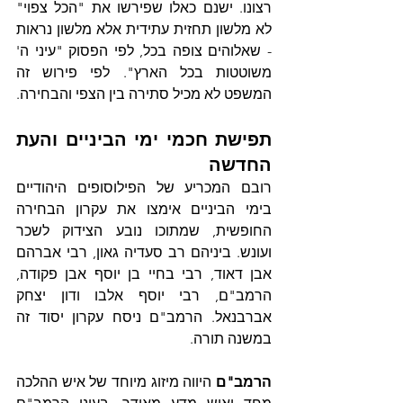
רצונו‏. ישנם כאלו שפירשו את "הכל צפוי" 
לא מלשון תחזית עתידית אלא מלשון נראות 
- שאלוהים צופה בכל, לפי הפסוק "עיני ה' 
משוטטות בכל הארץ". לפי פירוש זה 
המשפט לא מכיל סתירה בין הצפי והבחירה.
תפישת חכמי ימי הביניים והעת 
החדשה
רובם המכריע של הפילוסופים היהודיים 
בימי הביניים אימצו את עקרון הבחירה 
החופשית, שמתוכו נובע הצידוק לשכר 
ועונש. ביניהם רב סעדיה גאון, רבי אברהם 
אבן דאוד, רבי בחיי בן יוסף אבן פקודה, 
הרמב"ם, רבי יוסף אלבו ודון יצחק 
אברבנאל. הרמב"ם ניסח עקרון יסוד זה 
במשנה תורה. 
הרמב"ם
 היווה מיזוג מיוחד של איש ההלכה 